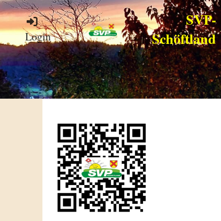
SVP-
Schöftland
Login